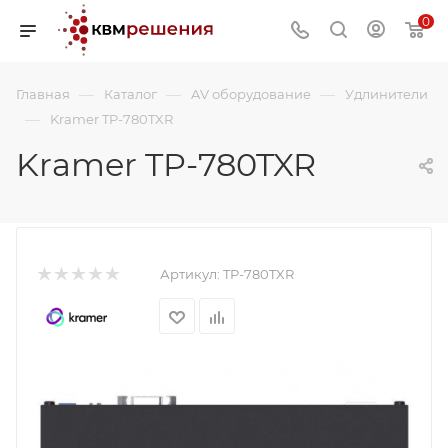
0
—
—
—
Главная
Каталог
AV оборудование
Удлинители
—
Kramer TP-780TXR
Kramer TP-780TXR
Артикул:
TP-780TXR