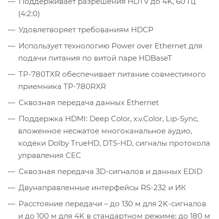
Поддерживает разрешения HDTV до 4K, 60 Гц
(4:2:0)
Удовлетворяет требованиям HDCP
Использует технологию Power over Ethernet для
подачи питания по витой паре HDBaseT
TP-780TXR обеспечивает питание совместимого
приемника TP-780RXR
Сквозная передача данных Ethernet
Поддержка HDMI: Deep Color, x.v.Color, Lip-Sync,
вложенное несжатое многоканальное аудио,
кодеки Dolby TrueHD, DTS-HD, сигналы протокола
управления CEC
Сквозная передача 3D-сигналов и данных EDID
Двунаправленные интерфейсы RS-232 и ИК
Расстояние передачи – до 130 м для 2K-сигналов
и до 100 м для 4K в стандартном режиме; до 180 м