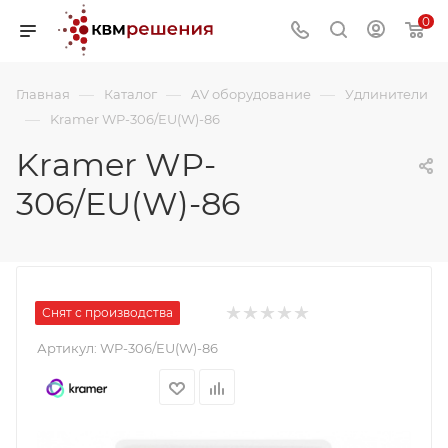
0
—
—
—
Главная
Каталог
AV оборудование
Удлинители
—
Kramer WP-306/EU(W)-86
Kramer WP-
306/EU(W)-86
Снят с производства
Артикул:
WP-306/EU(W)-86