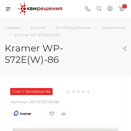
0
—
—
—
Главная
Каталог
AV оборудование
Удлинители
—
Kramer WP-572E(W)-86
Kramer WP-
572E(W)-86
Снят с производства
Артикул:
WP-572E(W)-86