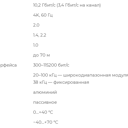
10,2 Гбит/с (3,4 Гбит/с на канал)
4K, 60 Гц
2.0
1.4, 2.2
1.0
до 70 м
ерфейса
300–115200 бит/с
20–100 кГц — широкодиапазонная модул
38 кГц — фиксированная
алюминий
пассивное
0…+40 °C
−40…+70 °C