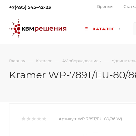
Бренды
Стать
+7(495) 545-42-23
КАТАЛОГ
—
—
—
Главная
Каталог
AV оборудование
Удлинител
Kramer WP-789T/EU-80/8
Артикул:
WP-789T/EU-80/86(W)