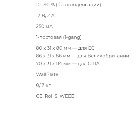
10…90 % (без конденсации)
12 В, 2 А
250 мА
1-постовая (1-gang)
80 x 31 x 80 мм — для ЕС
86 x 31 x 86 мм — для Великобритании
70 x 31 x 114 мм — для США
WallPlate
0,17 кг
CE, RoHS, WEEE