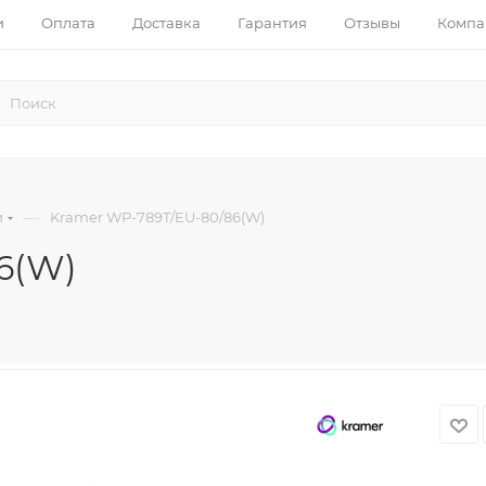
и
Оплата
Доставка
Гарантия
Отзывы
Компа
—
и
Kramer WP-789T/EU-80/86(W)
6(W)