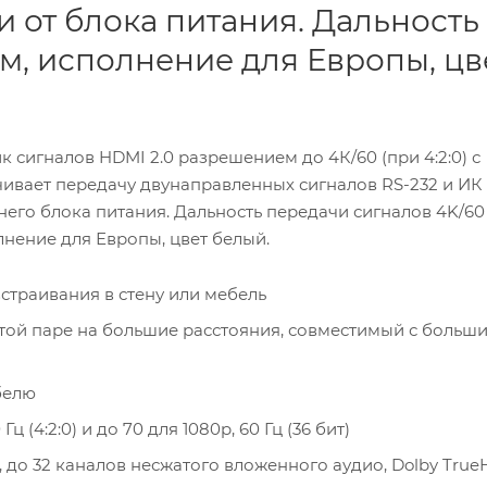
и от блока питания. Дальность
0 м, исполнение для Европы, цв
 сигналов HDMI 2.0 разрешением до 4К/60 (при 4:2:0) с
чивает передачу двунаправленных сигналов RS-232 и ИК
его блока питания. Дальность передачи сигналов 4K/60 (
олнение для Европы, цвет белый.
траивания в стену или мебель
той паре на большие расстояния, совместимый с больш
белю
 (4:2:0) и до 70 для 1080p, 60 Гц (36 бит)
ync, до 32 каналов несжатого вложенного аудио, Dolby True