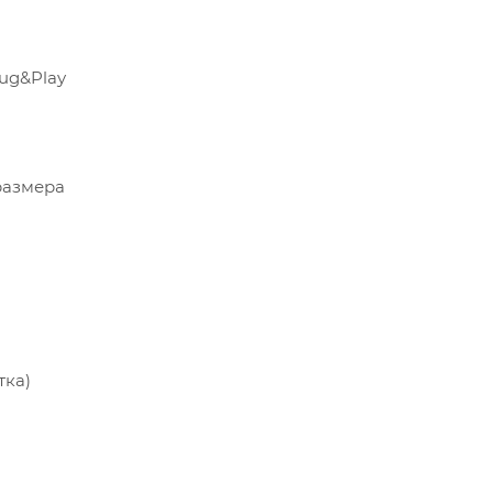
ug&Play
размера
тка)