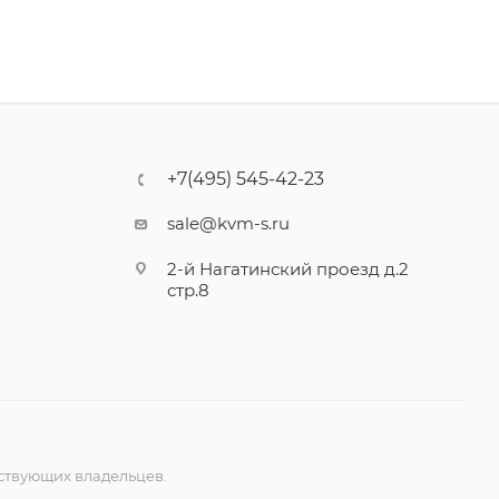
+7(495) 545-42-23
sale@kvm-s.ru
2-й Нагатинский проезд д.2
стр.8
ствующих владельцев.