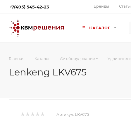
Бренды
Стать
+7(495) 545-42-23
КАТАЛОГ
—
—
—
Главная
Каталог
AV оборудование
Удлинител
Lenkeng LKV675
Артикул:
LKV675