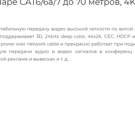
ре CAT6/6a/7 до 70 метров, 4K
стабильную передачу видео высокой четкости по витой 
оддерживает 3D, 24bits deep color, 4kx2k, CEC, HDCP и
ower over network cable и прекрасно работает при по
для передачи аудио и видео сигналов в конференц с
 рекламе и вывесках и т. д.