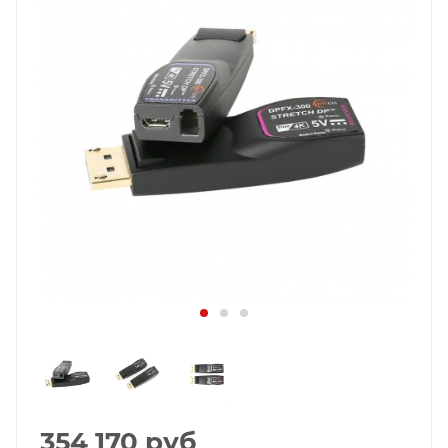
354 170
руб