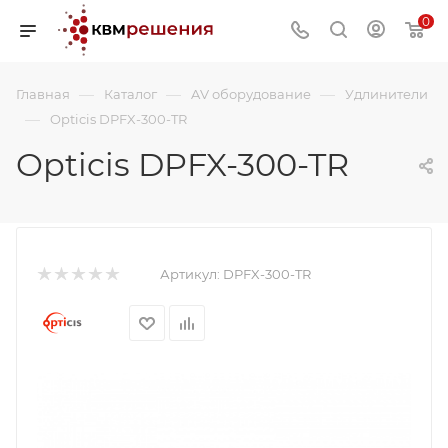
0
—
—
—
Главная
Каталог
AV оборудование
Удлинители
—
Opticis DPFX-300-TR
Opticis DPFX-300-TR
Артикул:
DPFX-300-TR