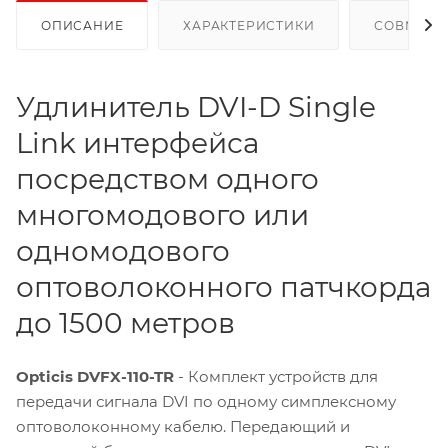
ОПИСАНИЕ
ХАРАКТЕРИСТИКИ
СОВМЕСТ
Удлинитель DVI-D Single
Link интерфейса
посредством одного
многомодового или
одномодового
оптоволоконного патчкорда
до 1500 метров
Opticis DVFX-110-TR
- Комплект устройств для
передачи сигнала DVI по одному симплексному
оптоволоконному кабелю. Передающий и