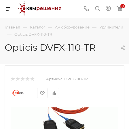
0
—
—
—
Главная
Каталог
AV оборудование
Удлинители
—
Opticis DVFX-110-TR
Opticis DVFX-110-TR
Артикул:
DVFX-110-TR