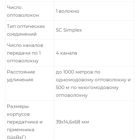
Число
1 волокно
оптоволокон
Тип оптических
SC Simplex
соединений
Число каналов
передачи по 1
4 канала
оптоволокну
Расстояние
до 1000 метров по
удлинения
одномодовому оптоволокну и
500 м по многомодовому
оптоволокну
Размеры
корпусов
передатчика и
39x14,6x68 мм
приемника
(ШxВxГ)