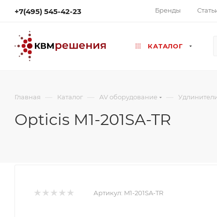
Бренды
Стать
+7(495) 545-42-23
КАТАЛОГ
—
—
—
Главная
Каталог
AV оборудование
Удлинител
Opticis M1-201SA-TR
Артикул:
M1-201SA-TR