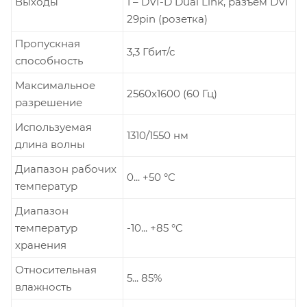
Выходы
1 – DVI-D Dual Link, разъем DVI
29pin (розетка)
Пропускная
3,3 Гбит/с
способность
Максимальное
2560x1600 (60 Гц)
разрешение
Используемая
1310/1550 нм
длина волны
Диапазон рабочих
0... +50 °C
температур
Диапазон
температур
-10... +85 °C
хранения
Относительная
5... 85%
влажность