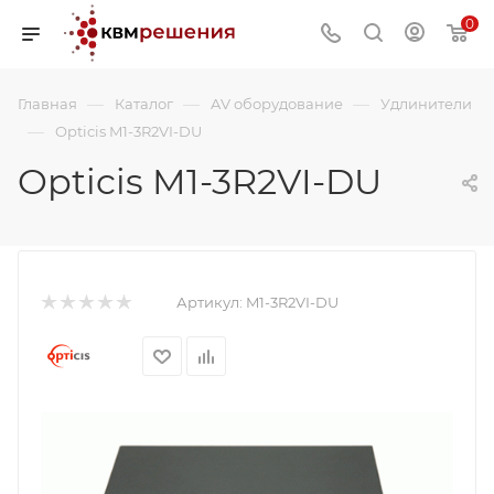
0
—
—
—
Главная
Каталог
AV оборудование
Удлинители
—
Opticis M1-3R2VI-DU
Opticis M1-3R2VI-DU
Артикул:
M1-3R2VI-DU