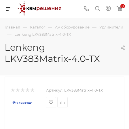
0
—
—
—
Главная
Каталог
AV оборудование
Удлинители
—
Lenkeng LKV383Matrix-4.0-TX
Lenkeng
LKV383Matrix-4.0-TX
Артикул:
LKV383Matrix-4.0-TX