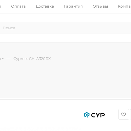
и
Оплата
Доставка
Гарантия
Отзывы
Компа
—
и
Cypress CH-A320RX