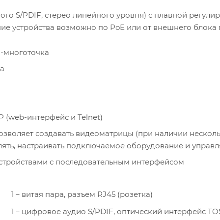
ого S/PDIF, стерео линейного уровня) с плавной регули
ание устройства возможно по PoE или от внешнего блока 
а-многоточка
а
 (web-интерфейс и Telnet)
озволяет создавать видеоматрицы (при наличии нескол
лять, настраивать подключаемое оборудование и управл
 устройствами с последовательным интерфейсом
1 – витая пара, разъем RJ45 (розетка)
1 – цифровое аудио S/PDIF, оптический интерфейс T