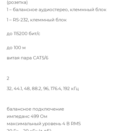
(розетка)
1 – балансное аудиостерео, клеммный блок
1 – RS-232, клеммный блок
до 115200 бит/с
до 100 м
витая пара CAT5/6
2
32, 44.1, 48, 88.2, 96, 176.4, 192 кГц
балансное подключение
импеданс 499 Ом
максимальный уровень 4 В RMS
20 Гц – 20 кГц (± дБ)