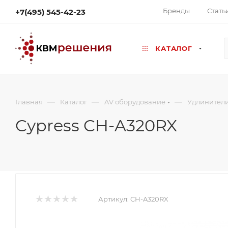
Бренды
Стать
+7(495) 545-42-23
КАТАЛОГ
—
—
—
Главная
Каталог
AV оборудование
Удлинител
Cypress CH-A320RX
Артикул:
CH-A320RX