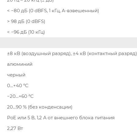
< −80 дБ (0 dBFS, 1 кГц, A-взвешенный)
> 98 дБ (0 dBFS)
< −96 дБ (10 кГц)
±8 кВ (воздушный разряд), ±4 кВ (контактный разряд)
алюминий
черный
0…+40 °C
−20…+60 °C
20…90 % (без конденсации)
PoE или 5 В, 1,2 А от внешнего блока питания
2,27 Вт