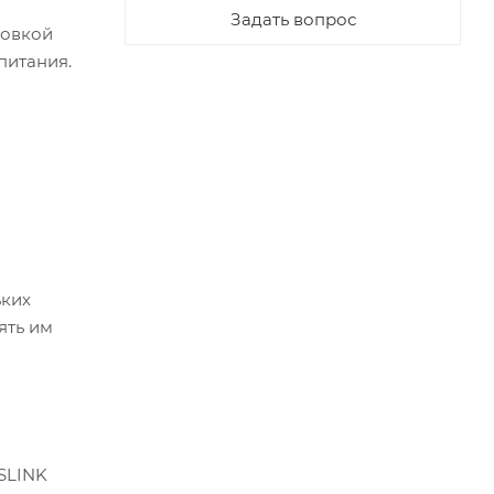
Задать вопрос
ровкой
питания.
ьких
ять им
OSLINK