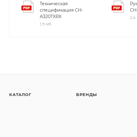
Техническая
Ру
спецификация CH-
CH
A320TXRX
2,4
1,9 мб
КАТАЛОГ
БРЕНДЫ