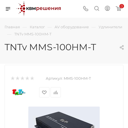
0
—
—
—
Главная
Каталог
AV оборудование
Удлинители
—
TNTv MMS-100HM-T
TNTv MMS-100HM-T
Артикул:
MMS-100HM-T