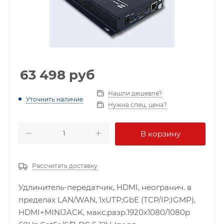
63 498
руб
Нашли дешевле?
Уточнить наличие
Нужна спец. цена?
В корзину
Рассчитать доставку
Удлинитель-передатчик, HDMI, неогранич. в
пределах LAN/WAN, 1xUTP;GbE (TCP/IP;IGMP),
HDMI+MINIJACK, макс.разр.1920x1080/1080p