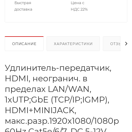
Быстрая
Цена с
доставка
НДС 22%
ОПИСАНИЕ
ХАРАКТЕРИСТИКИ
ОТЗЫВЫ
Удлинитель-передатчик,
HDMI, неогранич. в
пределах LAN/WAN,
1xUTP;GbE (TCP/IP;IGMP),
HDMI+MINIJACK,
макс.разр.1920x1080/1080p
60Hz Cat5e/6/7, DC 5-12V,