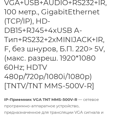
VGA+USB+AUDIO+RS232+IR,
100 метр., GigabitEthernet
(TCP/IP), HD-
DB15+RJ45+4xUSB А-
Тип+RS232+2xMINIJACK+IR,
F, без шнуров, Б.П. 220> 5V,
(макс. разреш. 1920*1080
60Hz; HDTV
480p/720p/1080i/1080p)
[TNTV/TNT MMS-500V-R]
IP-Приемник VGA TNT MMS-500V-R
— сетевое
программно-аппаратное устройство,
предназначенное для трансляции VGA сигнала и