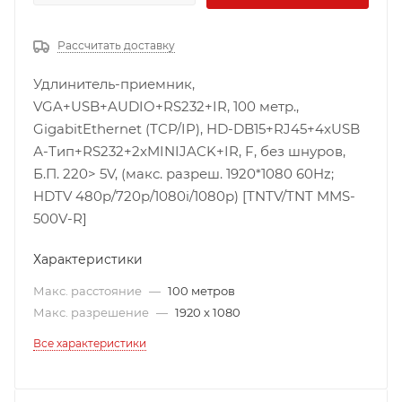
Рассчитать доставку
Удлинитель-приемник,
VGA+USB+AUDIO+RS232+IR, 100 метр.,
GigabitEthernet (TCP/IP), HD-DB15+RJ45+4xUSB
А-Тип+RS232+2xMINIJACK+IR, F, без шнуров,
Б.П. 220> 5V, (макс. разреш. 1920*1080 60Hz;
HDTV 480p/720p/1080i/1080p) [TNTV/TNT MMS-
500V-R]
Характеристики
Макс. расстояние
—
100 метров
Макс. разрешение
—
1920 x 1080
Все характеристики