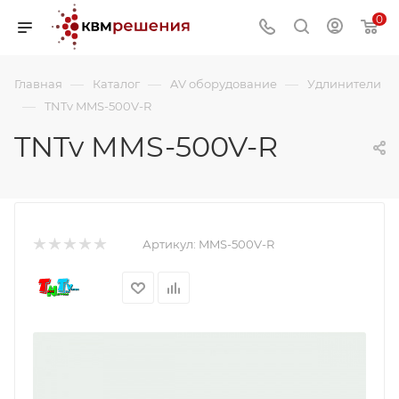
0
—
—
—
Главная
Каталог
AV оборудование
Удлинители
—
TNTv MMS-500V-R
TNTv MMS-500V-R
Артикул:
MMS-500V-R