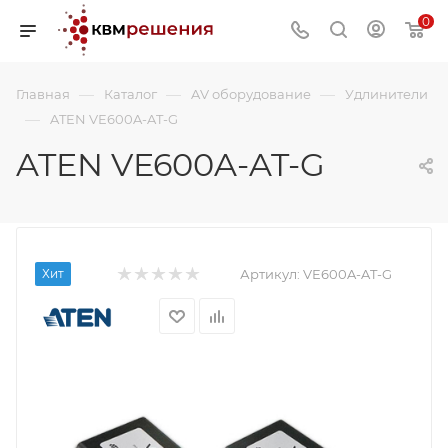
0
—
—
—
Главная
Каталог
AV оборудование
Удлинители
—
ATEN VE600A-AT-G
ATEN VE600A-AT-G
Хит
Артикул:
VE600A-AT-G