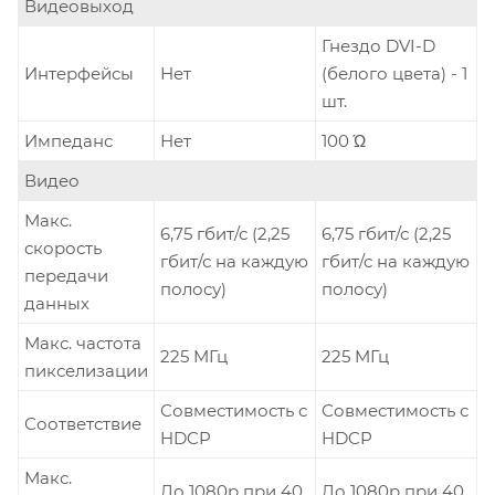
Видеовыход
Гнездо DVI-D
Интерфейсы
Нет
(белого цвета) - 1
шт.
Импеданс
Нет
100 Ώ
Видео
Макс.
6,75 гбит/с (2,25
6,75 гбит/с (2,25
скорость
гбит/с на каждую
гбит/с на каждую
передачи
полосу)
полосу)
данных
Макс. частота
225 MГц
225 MГц
пикселизации
Совместимость с
Совместимость с
Соответствие
HDCP
HDCP
Макс.
До 1080p при 40
До 1080p при 40