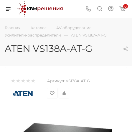
0
—
—
—
Главная
Каталог
AV оборудование
—
Усилители-распределители
ATEN VS138A-AT-G
ATEN VS138A-AT-G
Артикул:
VS138A-AT-G