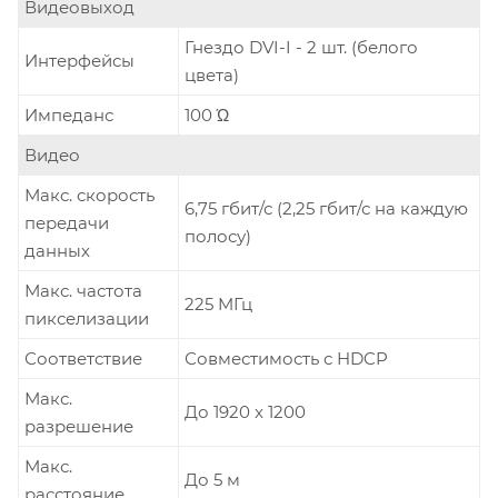
Видеовыход
Гнездо DVI-I - 2 шт. (белого
Интерфейсы
цвета)
Импеданс
100 Ώ
Видео
Макс. скорость
6,75 гбит/с (2,25 гбит/с на каждую
передачи
полосу)
данных
Макс. частота
225 MГц
пикселизации
Соответствие
Совместимость с HDCP
Макс.
До 1920 x 1200
разрешение
Макс.
До 5 м
расстояние