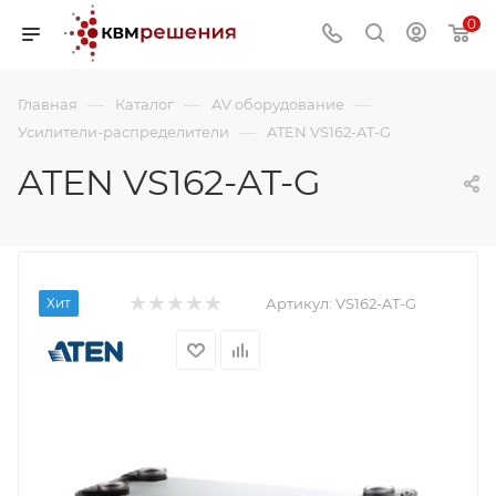
0
—
—
—
Главная
Каталог
AV оборудование
—
Усилители-распределители
ATEN VS162-AT-G
ATEN VS162-AT-G
Хит
Артикул:
VS162-AT-G