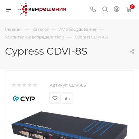
0
—
—
—
Главная
Каталог
AV оборудование
—
Усилители-распределители
Cypress CDVI-8S
Cypress CDVI-8S
Артикул:
CDVI-8S