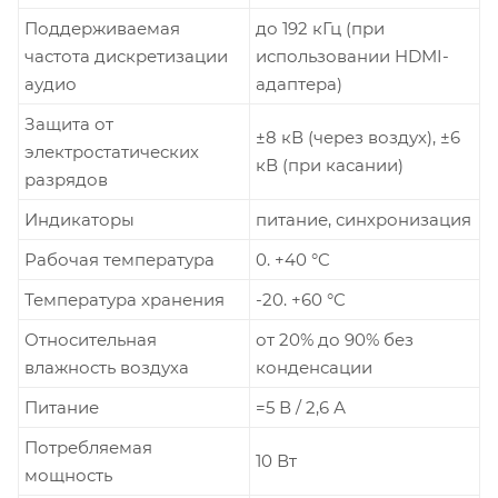
Поддерживаемая
до 192 кГц (при
частота дискретизации
использовании HDMI-
аудио
адаптера)
Защита от
±8 кВ (через воздух), ±6
электростатических
кВ (при касании)
разрядов
Индикаторы
питание, синхронизация
Рабочая температура
0. +40 °C
Температура хранения
-20. +60 °C
Относительная
от 20% до 90% без
влажность воздуха
конденсации
Питание
=5 В / 2,6 А
Потребляемая
10 Вт
мощность