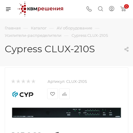
0
—
—
—
Главная
Каталог
AV оборудование
—
Усилители-распределители
Cypress CLUX-210S
Cypress CLUX-210S
Артикул:
CLUX-210S