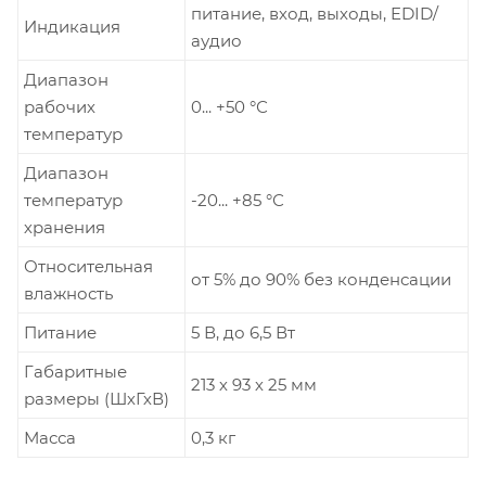
питание, вход, выходы, EDID/
Индикация
аудио
Диапазон
рабочих
0... +50 °С
температур
Диапазон
температур
-20... +85 °С
хранения
Относительная
от 5% до 90% без конденсации
влажность
Питание
5 В, до 6,5 Вт
Габаритные
213 х 93 х 25 мм
размеры (ШхГхВ)
Масса
0,3 кг