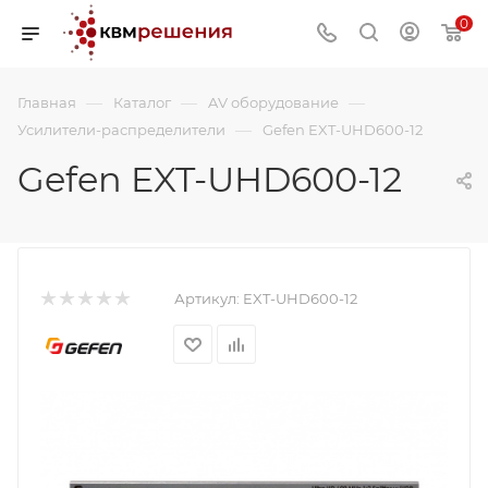
0
—
—
—
Главная
Каталог
AV оборудование
—
Усилители-распределители
Gefen EXT-UHD600-12
Gefen EXT-UHD600-12
Артикул:
EXT-UHD600-12