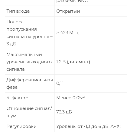
разъёмы BNC
Тип входа
Открытый
Полоса
пропускания
> 423 МГц
сигнала на уровне –
3 дБ
Максимальный
уровень выходного
1,6 В (дв. ампл.)
сигнала
Дифференциальная
0,1°
фаза
К-фактор
Менее 0,05%
Отношение сигнал/
73,3 дБ
шум
Регулировки
Уровень: от -1,3 до 6 дБ; АЧХ: