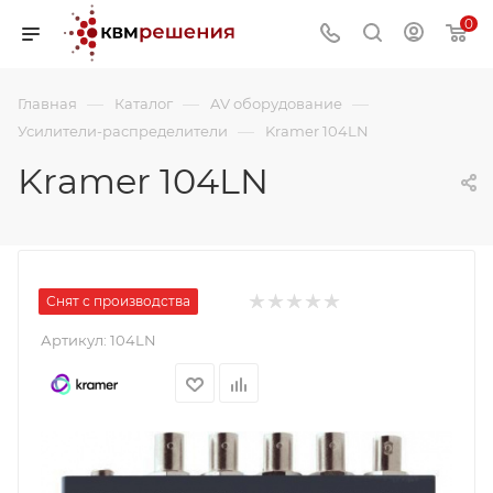
0
—
—
—
Главная
Каталог
AV оборудование
—
Усилители-распределители
Kramer 104LN
Kramer 104LN
Снят с производства
Артикул:
104LN