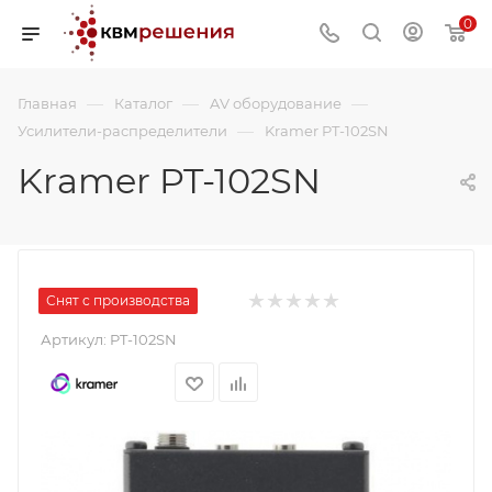
0
—
—
—
Главная
Каталог
AV оборудование
—
Усилители-распределители
Kramer PT-102SN
Kramer PT-102SN
Снят с производства
Артикул:
PT-102SN