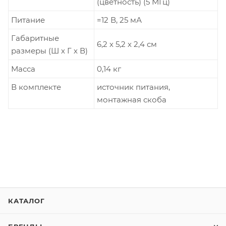
(цветность) (5 МГц)
Питание
=12 В, 25 мА
Габаритные
6,2 х 5,2 х 2,4 см
размеры (Ш х Г х В)
Масса
0,14 кг
В комплекте
источник питания,
монтажная скоба
КАТАЛОГ