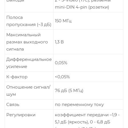
mini-DIN 4-pin (розетки)
Полоса
150 МГц
пропускания (–3 дБ)
Максимальный
размах выходного
1,3 В
сигнала
Дифференциальное
0,05%
усиление
К-фактор
<0,05%
Отношение сигнал/
76 дБ (5 МГц)
шум
Связь
по переменному току
Регулировки
коэффициент передачи –1,9 -
5,1 дБ (яркость), 0 - 6,8 дБ