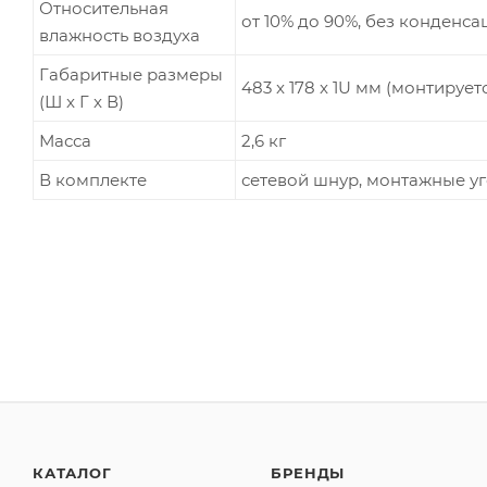
Относительная
от 10% до 90%, без конденса
влажность воздуха
Габаритные размеры
483 x 178 x 1U мм (монтирует
(Ш x Г x В)
Масса
2,6 кг
В комплекте
сетевой шнур, монтажные уг
КАТАЛОГ
БРЕНДЫ