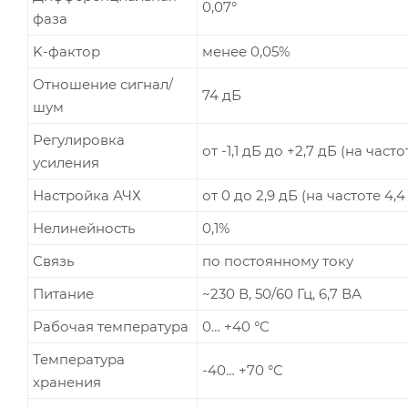
0,07°
фаза
K-фактор
менее 0,05%
Отношение сигнал/
74 дБ
шум
Регулировка
от -1,1 дБ до +2,7 дБ (на часто
усиления
Настройка АЧХ
от 0 до 2,9 дБ (на частоте 4,4
Нелинейность
0,1%
Связь
по постоянному току
Питание
~230 В, 50/60 Гц, 6,7 ВА
Рабочая температура
0… +40 °C
Температура
-40… +70 °C
хранения