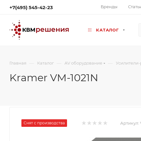
Бренды
Стать
+7(495) 545-42-23
КАТАЛОГ
—
—
—
Главная
Каталог
AV оборудование
Усилители-
Kramer VM-1021N
Снят с производства
Артикул: