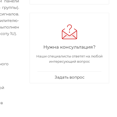
й панели
 группы).
игналов.
илителю-
 выполнен
оту 1U).
Нужна консультация?
Наши специалисты ответят на любой
интересующий вопрос
ного
Задать вопрос
ой
ов