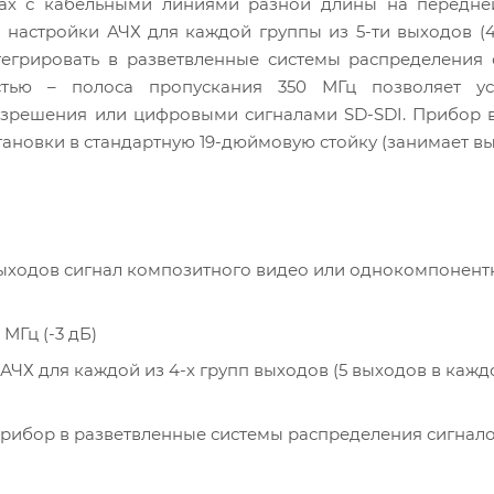
мах с кабельными линиями разной длины на передне
настройки АЧХ для каждой группы из 5-ти выходов (4
грировать в разветвленные системы распределения с
стью – полоса пропускания 350 МГц позволяет ус
разрешения или цифровыми сигналами SD-SDI. Прибор
ановки в стандартную 19-дюймовую стойку (занимает выс
выходов сигнал композитного видео или однокомпонент
МГц (-3 дБ)
АЧХ для каждой из 4-х групп выходов (5 выходов в кажд
рибор в разветвленные системы распределения сигнал