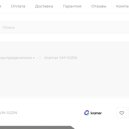
и
Оплата
Доставка
Гарантия
Отзывы
Компа
—
распределители
Kramer VM-1021N
VM-1021N