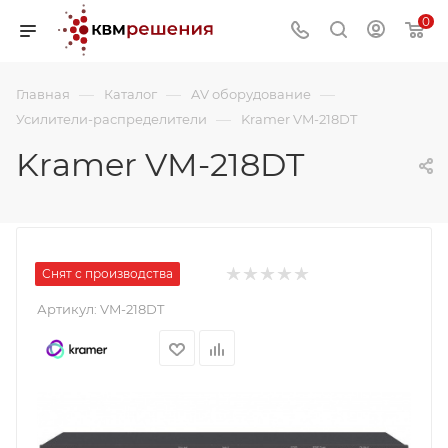
0
—
—
—
Главная
Каталог
AV оборудование
—
Усилители-распределители
Kramer VM-218DT
Kramer VM-218DT
Снят с производства
Артикул:
VM-218DT