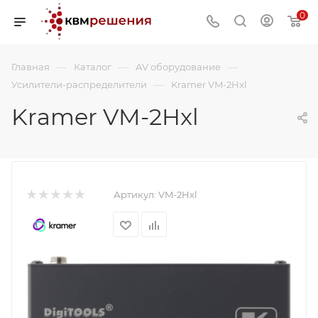
0
—
—
—
Главная
Каталог
AV оборудование
—
Усилители-распределители
Kramer VM-2Hxl
Kramer VM-2Hxl
Артикул:
VM-2Hxl