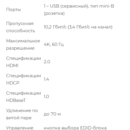
1 – USB (сервисный), тип mini-B
Порты
(розетка)
Пропускная
10,2 Гбит/с (3,4 Гбит/с на канал)
способность
Максимальное
4K, 60 Гц
разрешение
Спецификации
2.0
HDMI
Спецификации
1.4
HDCP
Спецификации
1.0
HDBaseT
Удлинение по
до 70 м
витой паре
Управление
кнопка выбора EDID-блока