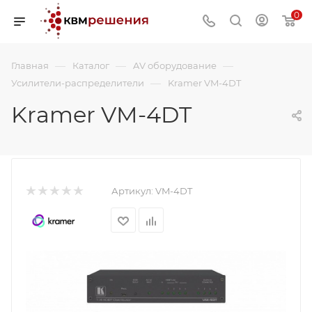
0
—
—
—
Главная
Каталог
AV оборудование
—
Усилители-распределители
Kramer VM-4DT
Kramer VM-4DT
Артикул:
VM-4DT