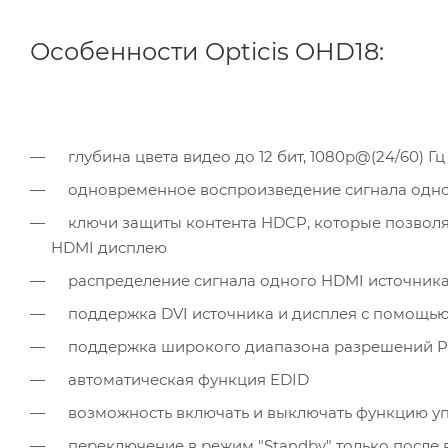
Особенности Opticis OHD18:
глубина цвета видео до 12 бит, 1080р@(24/60) Гц
одновременное воспроизведение сигнала одног
ключи защиты контента HDCP, которые позволя
HDMI дисплею
распределение сигнала одного HDMI источника 
поддержка DVI источника и дисплея с помощью
поддержка широкого диапазона разрешений PC 
автоматическая функция EDID
возможность включать и выключать функцию упр
переключение в режим "Standby" только после 