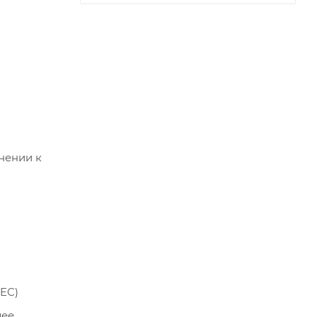
нении к
EC)
лее