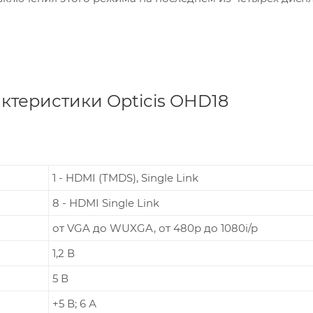
ктеристики Opticis OHD18
1 - HDMI (TMDS), Single Link
8 - HDMI Single Link
от VGA до WUXGA, от 480p до 1080i/p
1,2 В
5 В
+5 В; 6 А