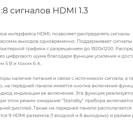
:8 сигналов HDMI 1.3
алов интерфейса HDMI, позволяет распределять сигналы
 восемь выходов одновременно. Поддерживает сигналы
пьютерной графики с разрешением до 1920x1200. Распр
без цифрового шума благодаря функции усиления и дос
5 В и током 6 А.
ры наличия питания и связи с источником сигнала, а т
о, на передней панели имеется кнопка включения функ
одиод индикации ее включения. Эта функция реализуется
При этом режим ожидания "Standby" прибора включается
дний дисплей. Также на передней панели располагается
ся 9 HDMI разъемов (1 входной и 8 выходных) и разъем 