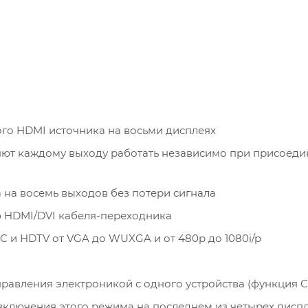
о HDMI источника на восьми дисплеях
ют каждому выходу работать независимо при присоеди
на восемь выходов без потери сигнала
 HDMI/DVI кабеля-переходника
и HDTV от VGA до WUXGA и от 480р до 1080i/p
авления электроникой с одного устройства (функция C
включения этого режима на последнем из четырех дисп