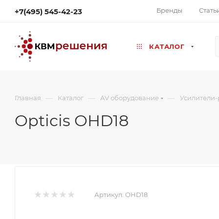
Бренды
Стать
+7(495) 545-42-23
КАТАЛОГ
—
—
—
Главная
Каталог
AV оборудование
Усилители-
Opticis OHD18
Артикул:
OHD18