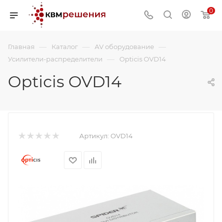
0
—
—
—
Главная
Каталог
AV оборудование
—
Усилители-распределители
Opticis OVD14
Opticis OVD14
Артикул:
OVD14