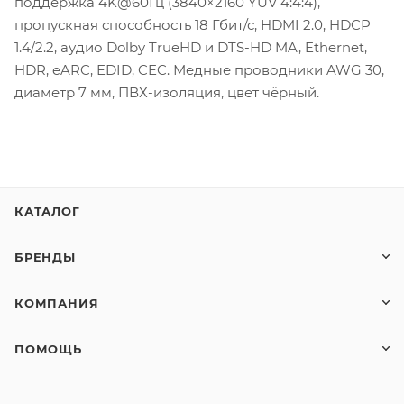
поддержка 4K@60Гц (3840×2160 YUV 4:4:4),
пропускная способность 18 Гбит/с, HDMI 2.0, HDCP
1.4/2.2, аудио Dolby TrueHD и DTS-HD MA, Ethernet,
HDR, eARC, EDID, CEC. Медные проводники AWG 30,
диаметр 7 мм, ПВХ-изоляция, цвет чёрный.
КАТАЛОГ
БРЕНДЫ
КОМПАНИЯ
ПОМОЩЬ