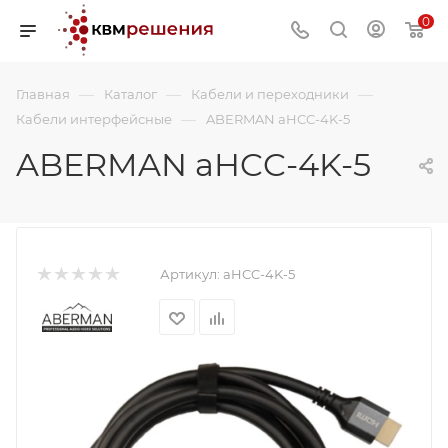
0
—
—
—
Главная
Каталог
Кабели и переходники
—
Кабели интерфейсные
ABERMAN aHCC-4K-5
ABERMAN aHCC-4K-5
Артикул:
aHCC-4K-5