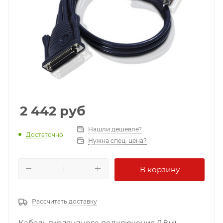
2 442
руб
Нашли дешевле?
Достаточно
Нужна спец. цена?
В корзину
Рассчитать доставку
Кабель гирляндного подключения (1.8м)