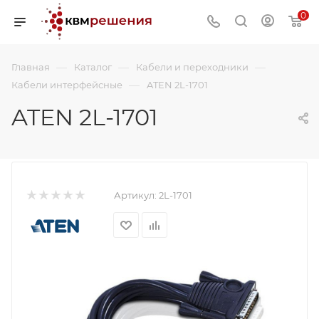
0
—
—
—
Главная
Каталог
Кабели и переходники
—
Кабели интерфейсные
ATEN 2L-1701
ATEN 2L-1701
Артикул:
2L-1701