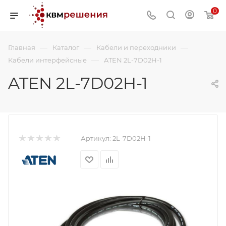
0
—
—
—
Главная
Каталог
Кабели и переходники
—
Кабели интерфейсные
ATEN 2L-7D02H-1
ATEN 2L-7D02H-1
Артикул:
2L-7D02H-1