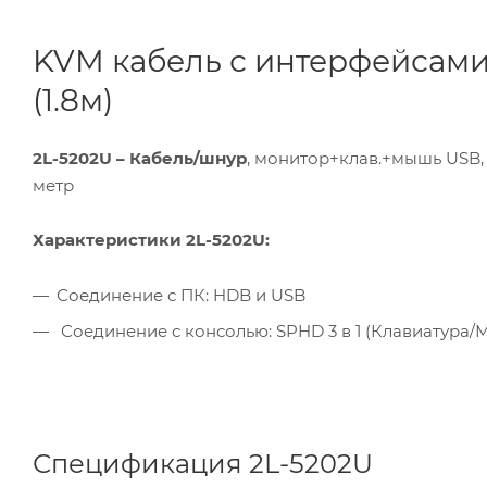
KVM кабель с интерфейсами
(1.8м)
2L-5202U – Кабель/шнур
, монитор+клав.+мышь USB, 
метр
Характеристики 2L-5202U:
Соединение с ПК: HDB и USB
Соединение с консолью: SPHD 3 в 1 (Клавиатура/М
Спецификация 2L-5202U