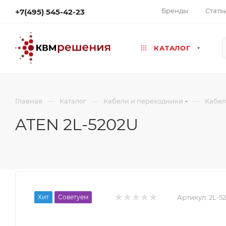
Бренды
Стать
+7(495) 545-42-23
КАТАЛОГ
—
—
—
Главная
Каталог
Кабели и переходники
Кабел
ATEN 2L-5202U
Хит
Советуем
Артикул:
2L-5