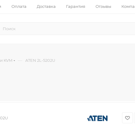
и
Оплата
Доставка
Гарантия
Отзывы
Компа
—
и KVM
ATEN 2L-5202U
202U