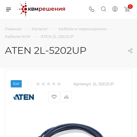
0
—
—
—
Главная
Каталог
Кабели и переходники
—
Кабели KVM
ATEN 2L-5202UP
ATEN 2L-5202UP
Хит
Артикул:
2L-5202UP