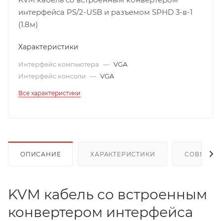
интерфейса PS/2-USB и разъемом SPHD 3-в-1
(1.8м)
Характеристики
Интерфейс компьютера
—
VGA
Интерфейс консоли
—
VGA
Все характеристики
ОПИСАНИЕ
ХАРАКТЕРИСТИКИ
СОВМЕСТ
KVM кабель со встроенным
конвертером интерфейса