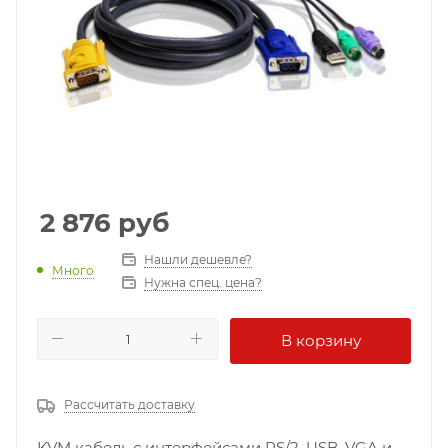
2 876
руб
Нашли дешевле?
Много
Нужна спец. цена?
В корзину
Рассчитать доставку
KVM кабель с интерфейсами PS/2, USB, VGA и