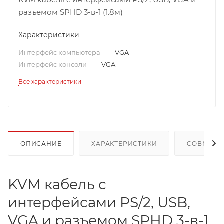
разъемом SPHD 3-в-1 (1.8м)
Характеристики
Интерфейс компьютера
—
VGA
Интерфейс консоли
—
VGA
Все характеристики
ОПИСАНИЕ
ХАРАКТЕРИСТИКИ
СОВМЕСТ
KVM кабель с
интерфейсами PS/2, USB,
VGA и разъемом SPHD 3-в-1