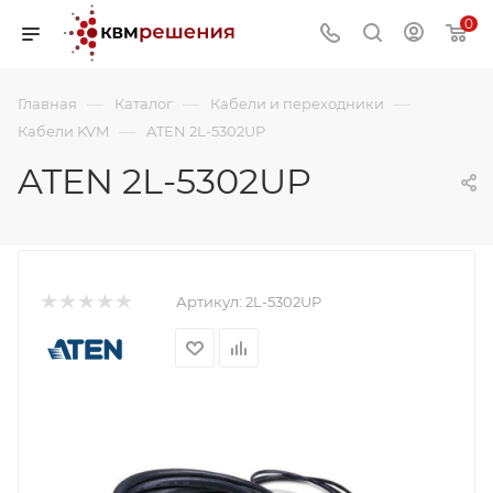
0
—
—
—
Главная
Каталог
Кабели и переходники
—
Кабели KVM
ATEN 2L-5302UP
ATEN 2L-5302UP
Артикул:
2L-5302UP