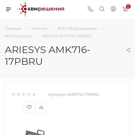
0
—
—
—
Главная
Каталог
KVM оборудование
—
KVM консоли
ARIESYS AMK716-17PBRU
ARIESYS AMK716-
17PBRU
Артикул:
AMK716-17PBRU