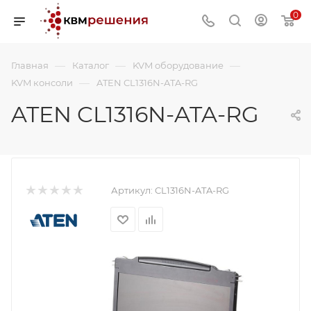
0
—
—
—
Главная
Каталог
KVM оборудование
—
KVM консоли
ATEN CL1316N-ATA-RG
ATEN CL1316N-ATA-RG
Артикул:
CL1316N-ATA-RG