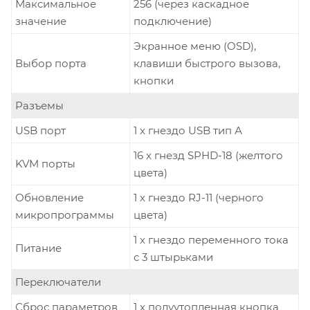
Максимальное
256 (через каскадное
значение
подключение)
Экранное меню (OSD),
Выбор порта
клавиши быстрого вызова,
кнопки
Разъемы
USB порт
1 x гнездо USB тип А
16 x гнезд SPHD-18 (желтого
KVM порты
цвета)
Обновление
1 х гнездо RJ-11 (черного
микропрограммы
цвета)
1 х гнездо переменного тока
Питание
с 3 штырьками
Переключатели
Сброс параметров
1 x полуутопленная кнопка