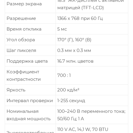
18.5" ЖК-дисплей с активной
Размер экрана
матрицей (TFT-LCD)
Разрешение
1366 x 768 при 60 Гц
Время отклика
5 мс
Угол обзора
170° (Г), 160° (В)
Шаг пикселя
0.3 мм x 0.3 мм
Поддержка цвета
16.7 млн. цветов
Коэффициент
700 : 1
контрастности
Яркость
200 кд/м²
Интервал проверки
1-255 секунд
Номинальная
100–240 В переменного тока;
входная мощность
50/60 Гц; 1 A
110 V AC, 14,1 W, 70 BTU
Энергопотребление