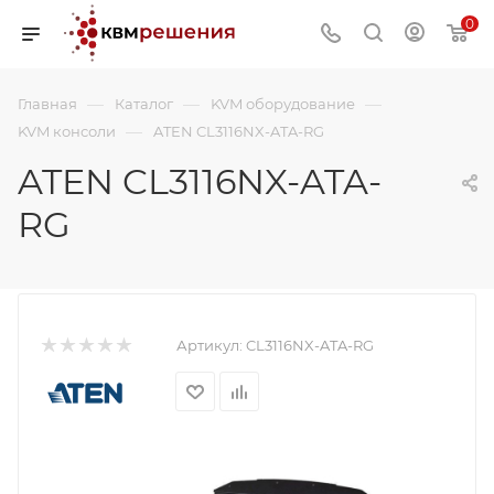
0
—
—
—
Главная
Каталог
KVM оборудование
—
KVM консоли
ATEN CL3116NX-ATA-RG
ATEN CL3116NX-ATA-
RG
Артикул:
CL3116NX-ATA-RG