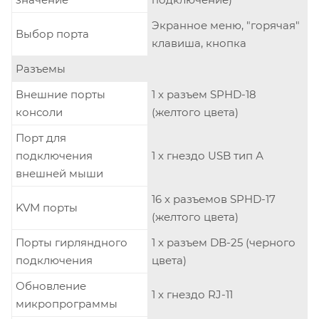
Экранное меню, "горячая"
Выбор порта
клавиша, кнопка
Разъемы
Внешние порты
1 x разъем SPHD-18
консоли
(желтого цвета)
Порт для
подключения
1 x гнездо USB тип А
внешней мыши
16 x разъемов SPHD-17
KVM порты
(желтого цвета)
Порты гирляндного
1 x разъем DB-25 (черного
подключения
цвета)
Обновление
1 x гнездо RJ-11
микропрограммы