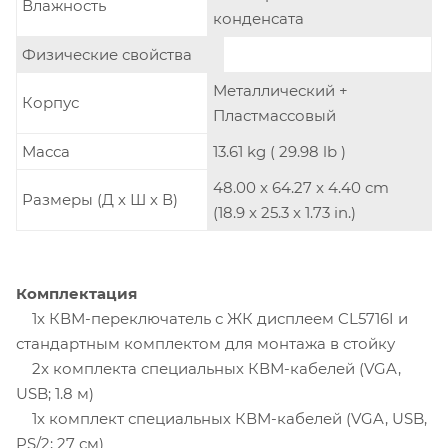
Влажность
конденсата
Физические свойства
Металлический +
Корпус
Пластмассовый
Масса
13.61 kg ( 29.98 lb )
48.00 x 64.27 x 4.40 cm
Размеры (Д х Ш х В)
(18.9 x 25.3 x 1.73 in.)
Комплектация
1x КВМ-переключатель с ЖК дисплеем CL5716I и
стандартным комплектом для монтажа в стойку
2x комплекта специальных КВМ-кабелей (VGA,
USB; 1.8 м)
1x комплект специальных КВМ-кабелей (VGA, USB,
PS/2; 27 см)