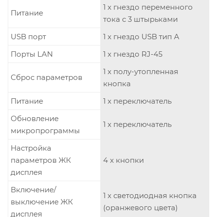
1 x гнездо переменного
Питание
тока с 3 штырьками
USB порт
1 x гнездо USB тип А
Порты LAN
1 x гнездо RJ-45
1 x полу-утопленная
Сброс параметров
кнопка
Питание
1 x переключатель
Обновление
1 x переключатель
микропрограммы
Настройка
параметров ЖК
4 x кнопки
дисплея
Включение/
1 x светодиодная кнопка
выключение ЖК
(оранжевого цвета)
дисплея