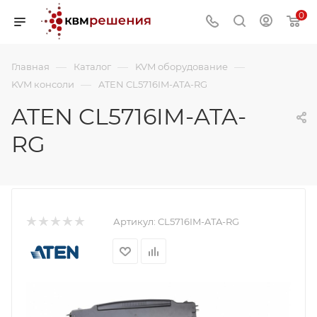
0
—
—
—
Главная
Каталог
KVM оборудование
—
KVM консоли
ATEN CL5716IM-ATA-RG
ATEN CL5716IM-ATA-
RG
Артикул:
CL5716IM-ATA-RG