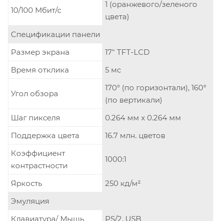
1 (оранжевого/зеленого
10/100 Мбит/с
цвета)
Спецификации панели
Размер экрана
17" TFT-LCD
Время отклика
5 мс
170° (по горизонтали), 160°
Угол обзора
(по вертикали)
Шаг пикселя
0.264 мм x 0.264 мм
Поддержка цвета
16.7 млн. цветов
Коэффициент
1000:1
контрастности
Яркость
250 кд/м²
Эмуляция
Клавиатура/ Мышь
PS/2, USB