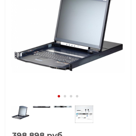
398 898
руб