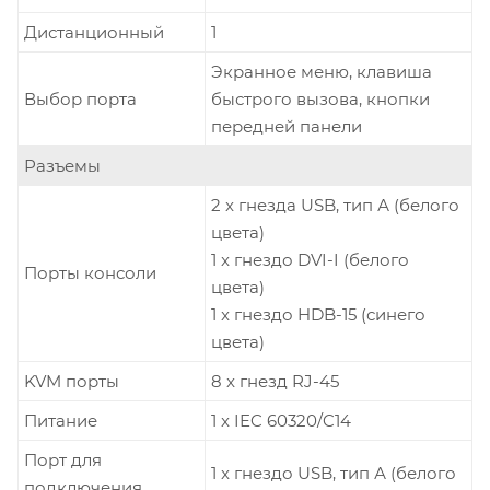
Дистанционный
1
Экранное меню, клавиша
Выбор порта
быстрого вызова, кнопки
передней панели
Разъемы
2 x гнезда USB, тип А (белого
цвета)
1 x гнездо DVI-I (белого
Порты консоли
цвета)
1 x гнездо HDB-15 (синего
цвета)
KVM порты
8 x гнезд RJ-45
Питание
1 x IEC 60320/C14
Порт для
1 x гнездо USB, тип А (белого
подключения