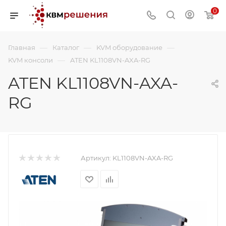
0
—
—
—
Главная
Каталог
KVM оборудование
—
KVM консоли
ATEN KL1108VN-AXA-RG
ATEN KL1108VN-AXA-
RG
Артикул:
KL1108VN-AXA-RG