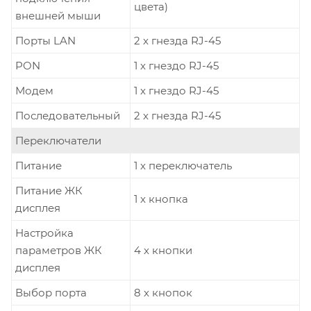
цвета)
внешней мыши
Порты LAN
2 x гнезда RJ-45
PON
1 x гнездо RJ-45
Модем
1 x гнездо RJ-45
Последовательный
2 x гнезда RJ-45
Переключатели
Питание
1 x переключатель
Питание ЖК
1 x кнопка
дисплея
Настройка
параметров ЖК
4 x кнопки
дисплея
Выбор порта
8 x кнопок