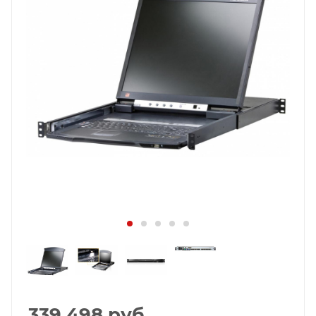
339 498
руб