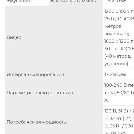
Эмуляция
Клавиатура / мышь
PS/2; USB
1280 x 1024 
75 Гц; DDC2B
метров,
локально);
Видео
1600 x 1200 
60 Гц; DDC2
(40 метров,
удаленно)
Интервал сканирования
1 - 255 сек.
100-240 В пе
Параметры электропитания
тока; 50/60 Гц
А
120 В, 31 Вт /
В, 32 Вт (17“);
Потребляемая мощность
В, 33 Вт / 230
34 Вт (19“)