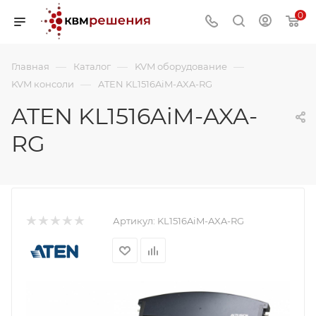
0
—
—
—
Главная
Каталог
KVM оборудование
—
KVM консоли
ATEN KL1516AiM-AXA-RG
ATEN KL1516AiM-AXA-
RG
Артикул:
KL1516AiM-AXA-RG