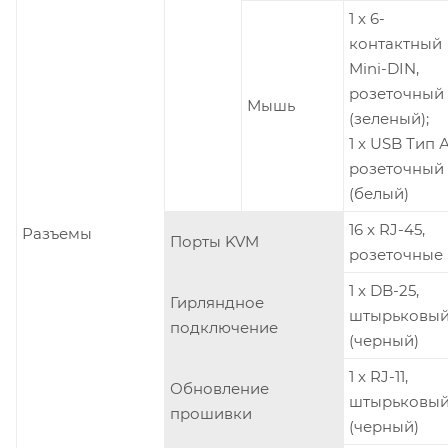
1 x 6-
контактный
Mini-DIN,
розеточный
Мышь
(зеленый);
1 x USB Тип А
розеточный
(белый)
16 x RJ-45,
Разъемы
Порты KVM
розеточные
1 x DB-25,
Гирляндное
штырьковы
подключение
(черный)
1 x RJ-11,
Обновление
штырьковы
прошивки
(черный)