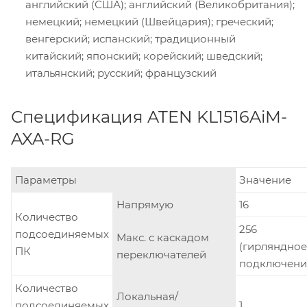
английский (США); английский (Великобритания);
немецкий; немецкий (Швейцария); греческий;
венгерский; испанский; традиционный
китайский; японский; корейский; шведский;
итальянский; русский; французский
Спецификация ATEN KL1516AiM-
AXA-RG
Параметры
Значение
Напрямую
16
Количество
256
подсоединяемых
Макс. с каскадом
(гирляндное
ПК
переключателей
подключени
Количество
Локальная/
подсоединяемых
1