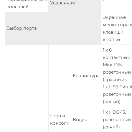
Удаленная
консолей
Экранное
меню; горяч
Выбор порта
клавиши;
кнопки
1 x 6-
контактный
Mini-DIN,
розеточный
Клавиатура
(красный);
1 x USB Тип А
розеточный
(белый)
1 x HDB-15,
Порты
Видео
розеточный
консоли
(синий)