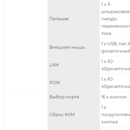
1 x 3-
штырьковое
Питание
гнездо
переменног
тока
1 x USB, тип 
Внешняя мышь
(розеточный
1 x RJ-
LAN
45(розеточн
1 x RJ-
PON
45(розеточн
Выбор порта
16 х кнопок
1 x
Сброс KVM
полуутопле
кнопка