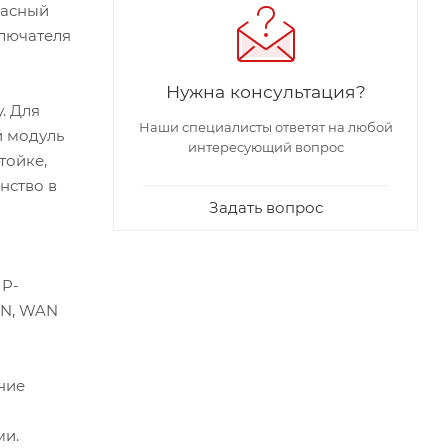
пасный
ключателя
Нужна консультация?
. Для
Наши специалисты ответят на любой
й модуль
интересующий вопрос
тойке,
нство в
Задать вопрос
IP-
AN, WAN
ние
ми.