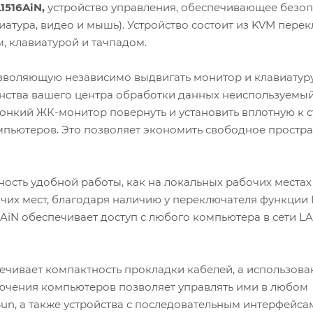
1516AiN,
устройство управления, обеспечивающее безо
иатура, видео и мышь). Устройство состоит из KVM пере
, клавиатурой и тачпадом.
озволяющую независимо выдвигать монитор и клавиатуру
нства вашего центра обработки данных неиспользуемы
тонкий ЖК-монитор повернуть и установить вплотную к с
пьютеров. Это позволяет экономить свободное простра
ость удобной работы, как на локальных рабочих местах
чих мест, благодаря наличию у переключателя функции 
16AiN обеспечивает доступ с любого компьютера в сети L
печивает компактность прокладки кабелей, а использова
ючения компьютеров позволяет управлять ими в любом
un, а также устройства с последовательным интерфейса