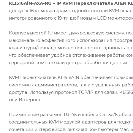
KL1516AiN-AXA-RG – IP KVM Переключатель ATEN KL
доступ к 16 компьютерам с одной консоли KVM (клав
интегрированного с 19-ти дюймовым LCD монитором
Корпус высотой 1U имеет двухрельсовую систему, п
максимально эффективного использования простра
клавиатуры/тачпада можно полностью задвинуть, а 
что обеспечивает удобное отслеживание работы ком
серверной комнате или центре обработки данных.
KVM Переключатель KL1516AiN обеспечивает возможн
системных администраторов, так и с удаленных рабо
доступа. Используя протокол TCP/IP для связи, KL15
или Интернет.
Применение разъемов RJ-45 и кабеля Cat 5e/6 обес
соединительных KVM модулей-адаптеров для подкл
сочетании интерфейсов, включая компьютеры Mac, S