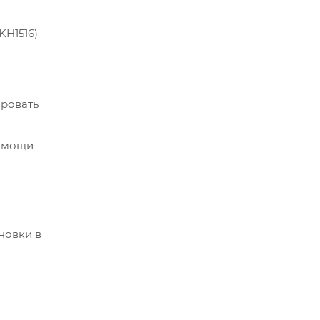
KH1516)
ировать
помощи
новки в