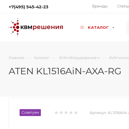
Бренды
Стать
+7(495) 545-42-23
КАТАЛОГ
—
—
—
Главная
Каталог
KVM оборудование
KVM конс
ATEN KL1516AiN-AXA-RG
Советуем
Артикул:
KL1516AiN