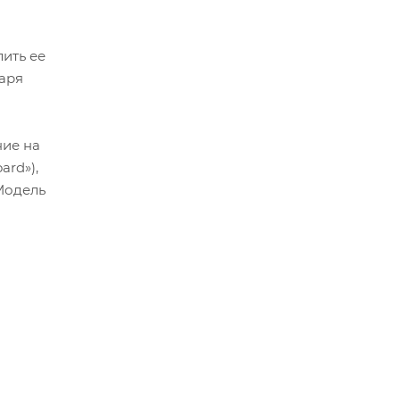
ить ее
даря
ие на
ard»),
Модель