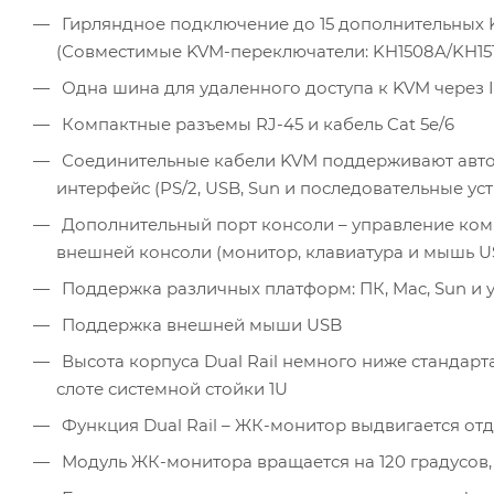
Гирляндное подключение до 15 дополнительных 
(Совместимые KVM-переключатели: KH1508A/KH1516A
Одна шина для удаленного доступа к KVM через 
Компактные разъемы RJ-45 и кабель Cat 5e/6
Соединительные кабели KVM поддерживают автом
интерфейс (PS/2, USB, Sun и последовательные у
Дополнительный порт консоли – управление ко
внешней консоли (монитор, клавиатура и мышь US
Поддержка различных платформ: ПК, Mac, Sun и 
Поддержка внешней мыши USB
Высота корпуса Dual Rail немного ниже стандарта
слоте системной стойки 1U
Функция Dual Rail – ЖК-монитор выдвигается отд
Модуль ЖК-монитора вращается на 120 градусов,