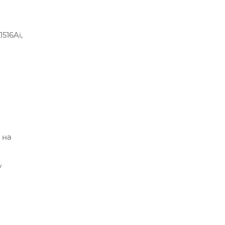
516Ai,
 на
у