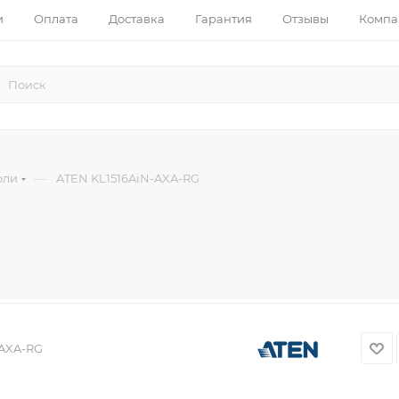
и
Оплата
Доставка
Гарантия
Отзывы
Компа
—
оли
ATEN KL1516AiN-AXA-RG
-AXA-RG