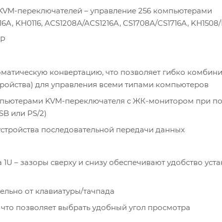
KVM-переключателей – управление 256 компьютерами
, KH0116, ACS1208A/ACS1216A, CS1708A/CS1716A, KH1508/
IP
атическую конвертацию, что позволяет гибко комбин
стройства) для управления всеми типами компьютеров
мпьютерами KVM-переключателя с ЖК-монитором при 
B или PS/2)
устройства последовательной передачи данных
 1U – зазоры сверху и снизу обеспечивают удобство уста
ельно от клавиатуры/тачпада
 что позволяет выбрать удобный угол просмотра