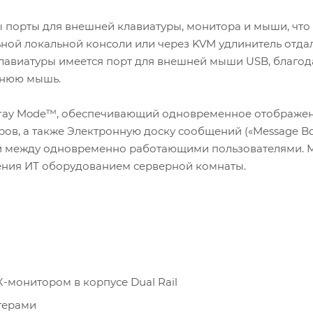
 порты для внешней клавиатуры, монитора и мыши, что
ной локальной консоли или через KVM удлинитель отдал
 клавиатуры имеется порт для внешней мыши USB, благо
шнюю мышь.
rray Mode™, обеспечивающий одновременное отображен
ов, а также Электронную доску сообщений («Message Bo
й между одновременно работающими пользователями. 
ения ИТ оборудованием серверной комнаты.
монитором в корпусе Dual Rail
терами