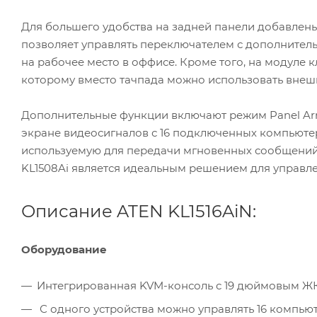
Для большего удобства на задней панели добавлены
позволяет управлять переключателем с дополнитель
на рабочее место в оффисе. Кроме того, на модуле
которому вместо тачпада можно использовать вне
Дополнительные функции включают режим Panel A
экране видеосигналов с 16 подключенных компьютер
используемую для передачи мгновенных сообщени
KL1508Ai является идеальным решением для управл
Описание ATEN KL1516AiN:
Оборудование
Интегрированная KVM-консоль с 19 дюймовым ЖК-
С одного устройства можно управлять 16 компью