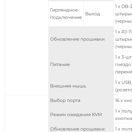
1 x DB-2
Гирляндное
Выход
штырь
подключение
(черны
1 x RJ-11
Обновление прошивки
штырь
(черны
1 x 3-
Питание
гнездо
переме
1 x USB
Внешняя мышь
(розет
Выбор порта
16 х кн
1 x по
Режим ожидания KVM
кнопка
Обновление прошивки
1 х по