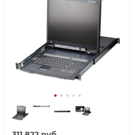
311 822
руб