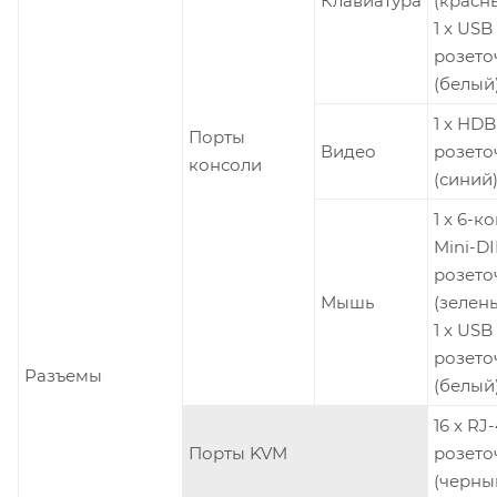
Клавиатура
(красны
1 x USB
розето
(белый
1 x HDB-
Порты
Видео
розето
консоли
(синий
1 x 6-к
Mini-DI
розето
Мышь
(зелены
1 x USB
розето
Разъемы
(белый
16 x RJ-
Порты KVM
розето
(черны