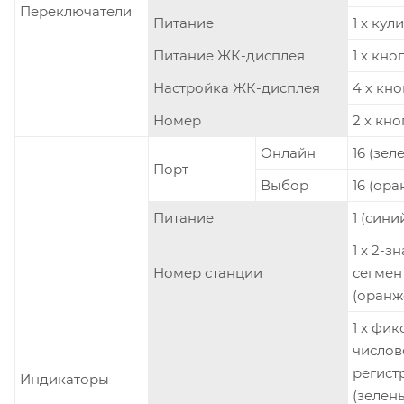
Переключатели
Питание
1 х кул
Питание ЖК-дисплея
1 х кно
Настройка ЖК-дисплея
4 х кн
Номер
2 х кн
Онлайн
16 (зел
Порт
Выбор
16 (ор
Питание
1 (сини
1 x 2-з
Номер станции
сегмен
(оранж
1 x фи
числов
регист
Индикаторы
(зелен