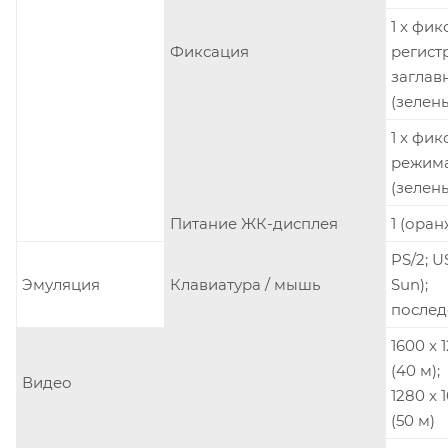
1 x фи
Фиксация
регист
заглав
(зелен
1 x фи
режима
(зелен
Питание ЖК-дисплея
1 (ора
PS/2; U
Эмуляция
Клавиатура / мышь
Sun);
послед
1600 x 
(40 м);
Видео
1280 x 
(50 м)