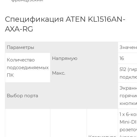
Спецификация ATEN KL1516AN-
AXA-RG
Параметры
Значен
Напрямую
16
Количество
подсоединяемых
512 (г
Макс.
ПК
подклю
Экранн
Выбор порта
горячи
кнопк
1 x 6-к
Mini-DI
розето