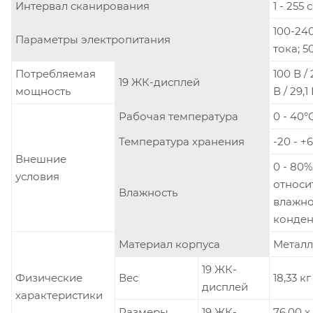
Интервал сканирования
1 - 255 
100-240
Параметры электропитания
тока; 50
Потребляемая
100 В / 
19 ЖК-дисплей
мощность
В / 29,1
Рабочая температура
0 - 40°
Температура хранения
-20 - +
Внешние
0 - 80%
условия
относи
Влажность
влажно
конден
Материал корпуса
Металл
19 ЖК-
Физические
Вес
18,33 кг
дисплей
характеристики
Размеры
19 ЖК-
76,00 x