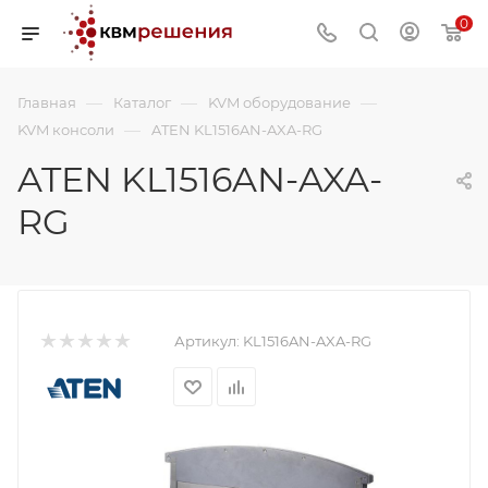
0
—
—
—
Главная
Каталог
KVM оборудование
—
KVM консоли
ATEN KL1516AN-AXA-RG
ATEN KL1516AN-AXA-
RG
Артикул:
KL1516AN-AXA-RG