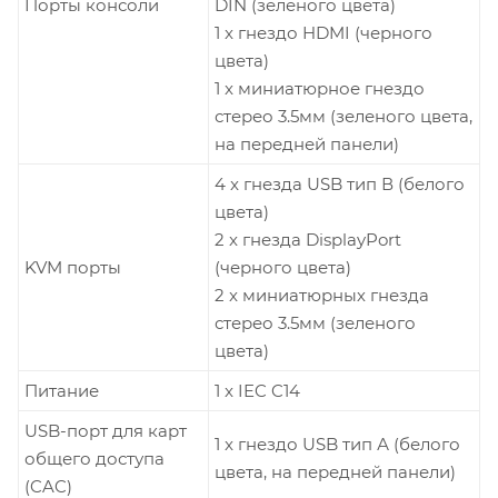
Порты консоли
DIN (зеленого цвета)
1 x гнездо HDMI (черного
цвета)
1 x миниатюрное гнездо
стерео 3.5мм (зеленого цвета,
на передней панели)
4 x гнезда USB тип В (белого
цвета)
2 x гнезда DisplayPort
KVM порты
(черного цвета)
2 x миниатюрных гнезда
стерео 3.5мм (зеленого
цвета)
Питание
1 x IEC C14
USB-порт для карт
1 x гнездо USB тип А (белого
общего доступа
цвета, на передней панели)
(CAC)