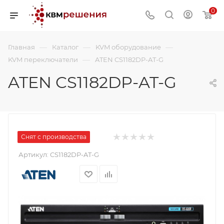
0
—
—
—
Главная
Каталог
KVM оборудование
—
KVM переключатели
ATEN CS1182DP-AT-G
ATEN CS1182DP-AT-G
Снят с производства
Артикул:
CS1182DP-AT-G