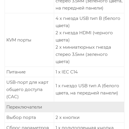
стерео 3.5мм (зеленого цвета,
на передней панели)
4 x гнезда USB тип В (белого
цвета)
2 x гнезда HDMI (черного
KVM порты
цвета)
2 x миниатюрных гнезда
стерео 3.5мм (зеленого
цвета)
Питание
1 x IEC C14
USB-порт для карт
1 x гнездо USB тип А (белого
общего доступа
цвета, на передней панели)
(CAC)
Переключатели
Выбор порта
2 x кнопки
Сброс параметров
1 x полутопленная кнопка