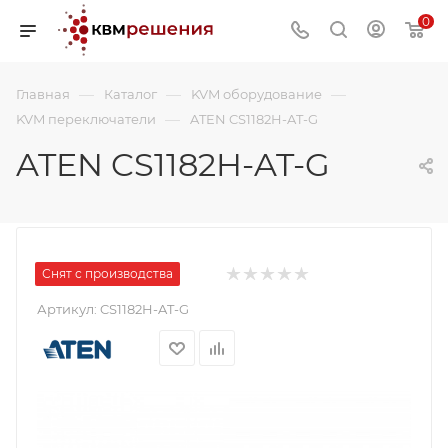
0
—
—
—
Главная
Каталог
KVM оборудование
—
KVM переключатели
ATEN CS1182H-AT-G
ATEN CS1182H-AT-G
Снят с производства
Артикул:
CS1182H-AT-G