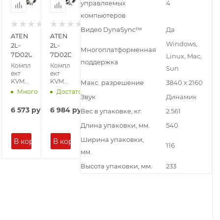
управляемых
4
компьютеров
Видео DynaSync™
Да
ATEN
ATEN
Windows,
2L-
2L-
Многоплатформенная
7D02UDX2
7D02DHX2
Linux, Mac,
поддержка
Компл
Компл
Sun
ект
ект
KVM
KVM
Макс. разрешение
3840 x 2160
кабел
кабел
Много
Достаточно
Звук
Динамик
ей
ей с
USB,
интер
6 573
руб
6 984
руб
Вес в упаковке, кг.
2.561
DVI-D
фейса
Dual
ми
Длина упаковки, мм.
540
Link
USB,
для
HDMI-
Ширина упаковки,
В корзину
В корзину
защищ
DVI-
116
мм.
енног
D для
о KVM
защищ
Высота упаковки, мм.
233
Перек
енног
лючат
о KVM
еля
Перек
ATEN
лючат
(3840x
еля
2160 -
(3840x
1.8м)
2160 -