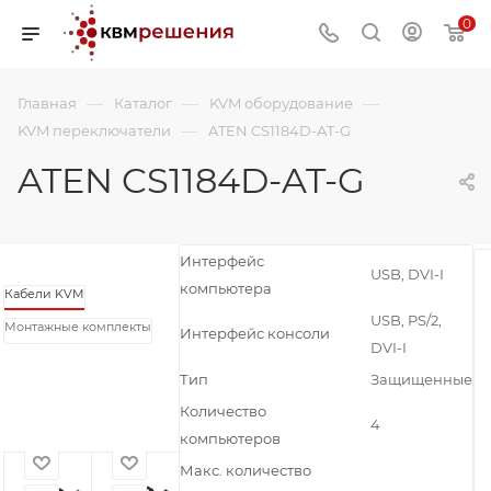
0
—
—
—
Главная
Каталог
KVM оборудование
—
KVM переключатели
ATEN CS1184D-AT-G
ATEN CS1184D-AT-G
Интерфейс
USB, DVI-I
компьютера
Кабели KVM
USB, PS/2,
Монтажные комплекты
Интерфейс консоли
DVI-I
Тип
Защищенные
Количество
4
компьютеров
Макс. количество