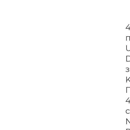
4
4
N