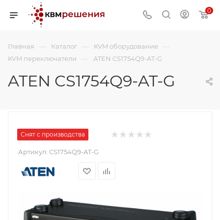
0
—
—
—
Главная
Каталог
KVM оборудование
—
KVM переключатели
ATEN CS1754Q9-AT-G
ATEN CS1754Q9-AT-G
Снят с производства
Артикул:
CS1754Q9-AT-G