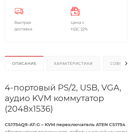
Быстрая
Цена с
доставка
НДС 22%
ОПИСАНИЕ
ХАРАКТЕРИСТИКИ
СОВМЕСТ
4-портовый PS/2, USB, VGA,
аудио KVM коммутатор
(2048x1536)
CS1754Q9-AT-G – KVM переключатель ATEN CS1754
обеспечивает возможность работы с одной консоли