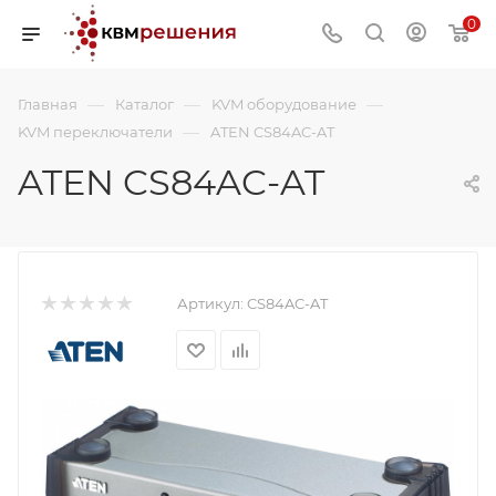
0
—
—
—
Главная
Каталог
KVM оборудование
—
KVM переключатели
ATEN CS84AC-AT
ATEN CS84AC-AT
Артикул:
CS84AC-AT