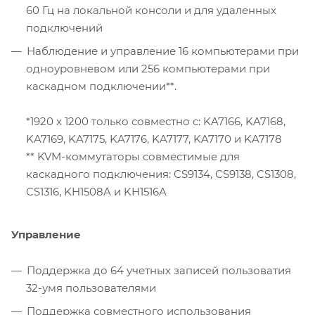
60 Гц на локальной консоли и для удаленных
подключений
Наблюдение и управление 16 компьютерами при
одноуровневом или 256 компьютерами при
каскадном подключении**.
*1920 x 1200 только совместно с: KA7166, KA7168,
KA7169, KA7175, KA7176, KA7177, KA7170 и KA7178
** KVM-коммутаторы совместимые для
каскадного подключения: CS9134, CS9138, CS1308,
CS1316, KH1508A и KH1516A
Управление
Поддержка до 64 учетных записей пользоватия
32-умя пользователями
Поддержка совместного использования