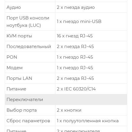
Аудио
2 x гнезда аудио
Порт USB консоли
1 x гнездо mini-USB
ноутбука (LUC)
KVM порты
16 x гнезд RJ-45
Последовательный
2 x гнезда RJ-45
PON
1 x гнездо RJ-45
Модем
1 x гнездо RJ-45
Порты LAN
2 x гнезда RJ-45
Питание
2 x IEC 60320/C14
Переключатели
Выбор порта
2 x кнопки
Сброс параметров
1 x полуутопленная кнопка
Питание
2 x переключателя