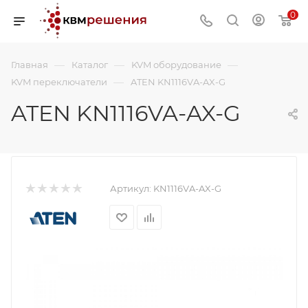
0
—
—
—
Главная
Каталог
KVM оборудование
—
KVM переключатели
ATEN KN1116VA-AX-G
ATEN KN1116VA-AX-G
Артикул:
KN1116VA-AX-G