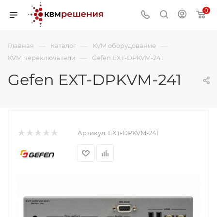
0
—
—
—
Главная
Каталог
KVM оборудование
—
KVM переключатели
Gefen EXT-DPKVM-241
Gefen EXT-DPKVM-241
Артикул:
EXT-DPKVM-241