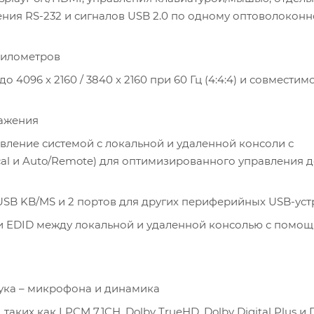
ления RS-232 и сигналов USB 2.0 по одному оптоволокон
километров
096 x 2160 / 3840 x 2160 при 60 Гц (4:4:4) и совместим
ражения
вление системой с локальной и удаленной консоли с
al и Auto/Remote) для оптимизированного управления 
USB KB/MS и 2 портов для других периферийных USB-уст
 EDID между локальной и удаленной консолью с помо
ука – микрофона и динамика
ких как LPCM 7.1CH, Dolby TrueHD, Dolby Digital Plus и