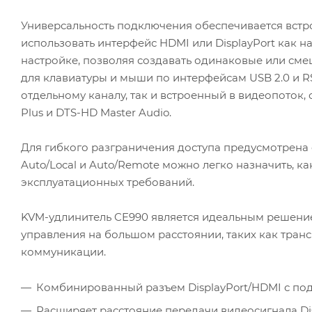
Универсальность подключения обеспечивается вст
использовать интерфейс HDMI или DisplayPort как на
настройке, позволяя создавать одинаковые или см
для клавиатуры и мыши по интерфейсам USB 2.0 и R
отдельному каналу, так и встроенный в видеопоток, 
Plus и DTS-HD Master Audio.
Для гибкого разграничения доступа предусмотрена
Auto/Local и Auto/Remote можно легко назначить, к
эксплуатационных требований.
KVM-удлинитель CE990 является идеальным решение
управления на большом расстоянии, таких как тра
коммуникации.
Комбинированный разъем DisplayPort/HDMI с по
Расширяет расстояние передачи видеосигнала Di