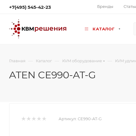
Бренды
Стать
+7(495) 545-42-23
КАТАЛОГ
—
—
—
Главная
Каталог
KVM оборудование
KVM удли
ATEN CE990-AT-G
Артикул:
CE990-AT-G