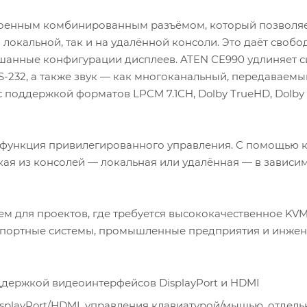
роенным комбинированным разъёмом, который позволя
 локальной, так и на удалённой консоли. Это даёт свобо
ешанные конфигурации дисплеев. ATEN CE990 удлиняет 
S-232, а также звук — как многоканальный, передаваемы
с поддержкой форматов LPCM 7.1CH, Dolby TrueHD, Dolby D
 функция привилегированного управления. С помощью 
акая из консолей — локальная или удалённая — в зависи
м для проектов, где требуется высококачественное KVM
нспортные системы, промышленные предприятия и инже
ддержкой видеоинтерфейсов DisplayPort и HDMI
splayPort/HDMI, управления клавиатурой/мышью, отдель