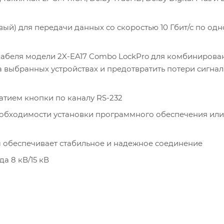
ый) для передачи данных со скоростью 10 Гбит/с по од
кабеля модели 2X-EA17 Combo LockPro для комбинирова
 выбранных устройствах и предотвратить потери сигнал
тием кнопки по каналу RS-232
еобходимости установки программного обеспечения или
м обеспечивает стабильное и надежное соединение
а 8 кВ/15 кВ