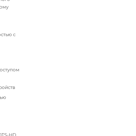
ному
остью с
доступом
ройств
щью
 DTS-HD