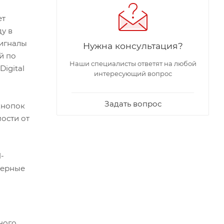
ет
ду в
сигналы
Нужна консультация?
й по
Наши специалисты ответят на любой
igital
интересующий вопрос
Задать вопрос
кнопок
мости от
-
нерные
ного