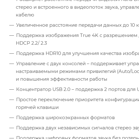
стерео и встроенного в видеопоток звука, управ
кабелю
Увеличенное расстояние передачи данных до 10 
Поддержка изображения True 4K с разрешением до 4
HDCP 2.2/ 2.3
Поддержка HDR10 для улучшения качества изоб
Управление с двух консолей – поддерживает упра
настраиваемыми режимами привилегий (Auto/Loc
и повышения эффективности работы
Концентратор USB 2.0 – поддержка 2 портов для 
Простое переключение приоритета конфигурации
горячей клавиши
Поддержка широкоэкранных форматов
Поддержка двух независимых сигналов стерео зв
Поддержка цифровых форматов звука без потерь, та