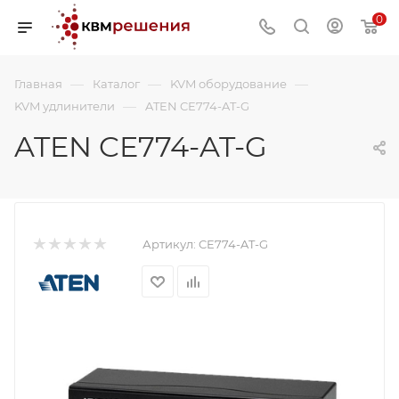
0
—
—
—
Главная
Каталог
KVM оборудование
—
KVM удлинители
ATEN CE774-AT-G
ATEN CE774-AT-G
Артикул:
CE774-AT-G